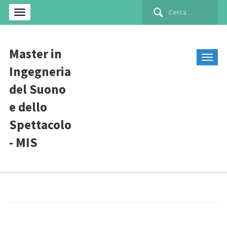
Ricerca
per:
Master in
Ingegneria
del Suono
e dello
Spettacolo
- MIS