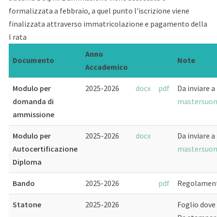
formalizzata a febbraio, a quel punto l'iscrizione viene
finalizzata attraverso immatricolazione e pagamento della
I rata
Anno
Documento
Note
Accademico
Modulo per
2025-2026
docx
pdf
Da inviare a
domanda di
mastersuon
ammissione
Modulo per
2025-2026
docx
Da inviare a
Autocertificazione
mastersuon
Diploma
Bando
2025-2026
pdf
Regolament
Statone
2025-2026
Foglio dove 