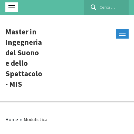
Ricerca
per:
Master in
Ingegneria
del Suono
e dello
Spettacolo
- MIS
Home
»
Modulistica