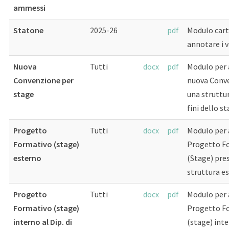
ammessi
Statone
2025-26
pdf
Modulo cart
annotare i v
Nuova
Tutti
docx
pdf
Modulo per 
Convenzione per
nuova Conv
stage
una struttur
fini dello s
Progetto
Tutti
docx
pdf
Modulo per 
Formativo (stage)
Progetto F
esterno
(Stage) pre
struttura e
Progetto
Tutti
docx
pdf
Modulo per 
Formativo (stage)
Progetto F
interno al Dip. di
(stage) inte