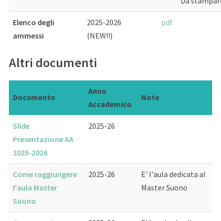
Da stampare
Elenco degli
2025-2026
pdf
ammessi
(NEW!!)
Altri documenti
Anno
Documento
Note
Accademico
Slide
2025-26
Presentazione AA
2025-2026
Come raggiungere
2025-26
E' l'aula dedicata al
l'aula Master
Master Suono
Suono