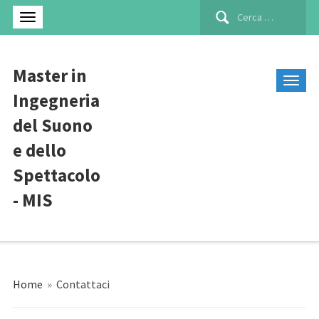
Ricerca
per:
Master in
Ingegneria
del Suono
e dello
Spettacolo
- MIS
Home
»
Contattaci