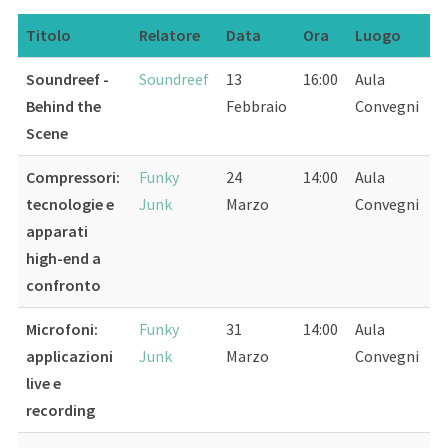
Titolo
Relatore
Data
Ora
Luogo
Soundreef -
Soundreef
13
16:00
Aula
Behind the
Febbraio
Convegni
Scene
Compressori:
Funky
24
14:00
Aula
tecnologie e
Junk
Marzo
Convegni
apparati
high-end a
confronto
Microfoni:
Funky
31
14:00
Aula
applicazioni
Junk
Marzo
Convegni
live e
recording