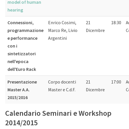
model of human
hearing
Connessioni,
Enrico Cosimi,
21
18:30
A
programmazione
Marco Re, Livio
Dicembre
C
e performance
Argentini
con i
sintetizzatori
nell'epoca
dell'Euro Rack
Presentazione
Corpo docenti
21
17:00
A
Master A.A.
Master e C.d.F.
Dicembre
C
2015/2016
Calendario Seminari e Workshop
2014/2015