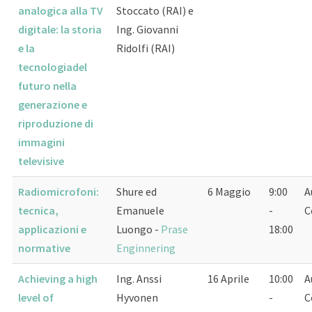
analogica alla TV
Stoccato (RAI) e
digitale: la storia
Ing. Giovanni
e la
Ridolfi (RAI)
tecnologiadel
futuro nella
generazione e
riproduzione di
immagini
televisive
Radiomicrofoni:
Shure ed
6 Maggio
9:00
A
tecnica,
Emanuele
-
C
applicazioni e
Luongo -
Prase
18:00
normative
Enginnering
Achieving a high
Ing. Anssi
16 Aprile
10:00
A
level of
Hyvonen
-
C