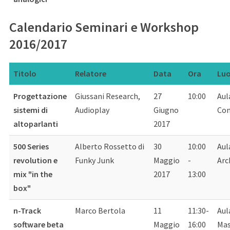
Calendario Seminari e Workshop
2016/2017
Titolo
Relatore
Data
Ora
Lu
Progettazione
Giussani Research,
27
10:00
Aul
sistemi di
Audioplay
Giugno
Con
altoparlanti
2017
500 Series
Alberto Rossetto di
30
10:00
Aul
revolution e
Funky Junk
Maggio
-
Arc
mix "in the
2017
13:00
box"
n-Track
Marco Bertola
11
11:30-
Aul
software beta
Maggio
16:00
Mas