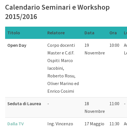
Calendario Seminari e Workshop
2015/2016
Titolo
Relatore
Data
Ora
L
Open Day
Corpo docenti
19
10:00
A
Master e C.d.F.
Novembre
L
Ospiti: Marco
Iacobini,
Roberto Rosu,
Oliver Marino ed
Enrico Cosimi
Seduta di Laurea
-
18
11:00
-
Novembre
Dalla TV
Ing. Vincenzo
17 Maggio
11:30
A