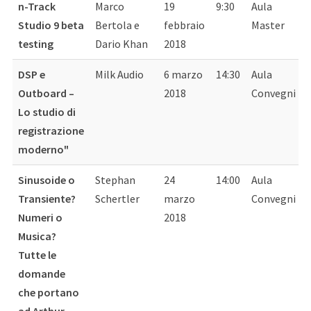
Titolo
Relatore
Data
Ora
Luogo
n-Track
Marco
19
9:30
Aula
Studio 9 beta
Bertola e
febbraio
Master
testing
Dario Khan
2018
DSP e
Milk Audio
6 marzo
14:30
Aula
Outboard –
2018
Convegni
Lo studio di
registrazione
moderno"
Sinusoide o
Stephan
24
14:00
Aula
Transiente?
Schertler
marzo
Convegni
Numeri o
2018
Musica?
Tutte le
domande
che portano