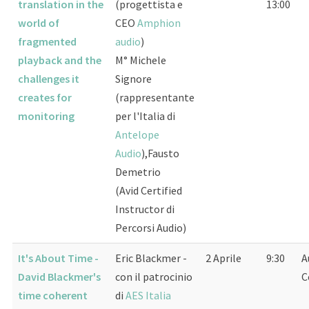
translation in the
(progettista e
13:00
world of
CEO
Amphion
fragmented
audio
)
playback and the
M° Michele
challenges it
Signore
creates for
(rappresentante
monitoring
per l'Italia di
Antelope
Audio
),Fausto
Demetrio
(Avid Certified
Instructor di
Percorsi Audio)
It's About Time -
Eric Blackmer -
2 Aprile
9:30
A
David Blackmer's
con il patrocinio
C
time coherent
di
AES Italia