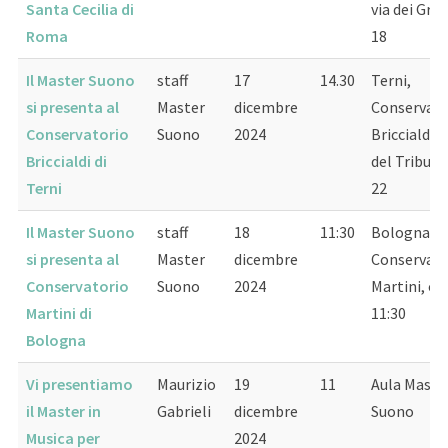
Santa Cecilia di
via dei Grec
Roma
18
Il Master Suono
staff
17
14.30
Terni,
si presenta al
Master
dicembre
Conservato
Conservatorio
Suono
2024
Briccialdi, 
Briccialdi di
del Tribuna
Terni
22
Il Master Suono
staff
18
11:30
Bologna,
si presenta al
Master
dicembre
Conservato
Conservatorio
Suono
2024
Martini, or
Martini di
11:30
Bologna
Vi presentiamo
Maurizio
19
11
Aula Maste
il Master in
Gabrieli
dicembre
Suono
Musica per
2024