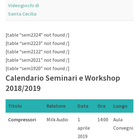
Videogiochi di
Santa Cecilia
[table “sem2324” not found /]
[table “sem2223” not found /]
[table “sem2122” not found /]
[table “sem2021” not found /]
[table “sem1920” not found /]
Calendario Seminari e Workshop
2018/2019
Titolo
Relatore
Data
Ora
Luogo
Titolo
Relatore
Data
Ora
Luogo
Compressori
Milk Audio
1
14:00
Aula
aprile
Convegni
2019