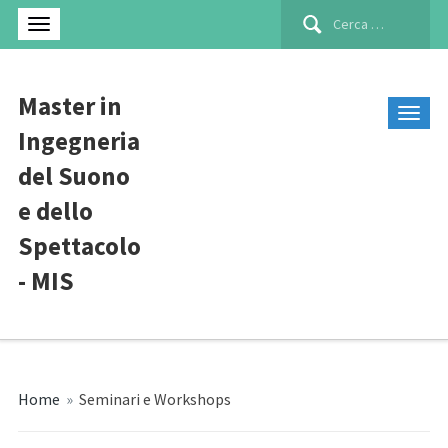
Ricerca
per:
Master in
Ingegneria
del Suono
e dello
Spettacolo
- MIS
Home
»
Seminari e Workshops