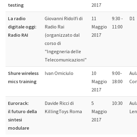
testing
2017
La radio
Giovanni Ridolfi di
11
9:30 -
D1
digitale oggi:
Radio Rai
Maggio
11:00
Radio RAI
(organizzato dal
2017
corso di
"Ingegneria delle
Telecomunicazioni"
Shure wireless
Ivan Omiciulo
10
9:00-
Aul
mics training
Maggio
18:00
Con
2017
Eurorack:
Davide Ricci di
5
10:30
Aul
il futuro della
KillingToys Roma
Maggio
Len
sintesi
2017
modulare