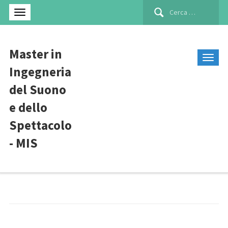
Ricerca
per:
Master in
Ingegneria
del Suono
e dello
Spettacolo
- MIS