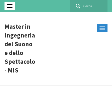
Ricerca
per:
Master in
Ingegneria
del Suono
e dello
Spettacolo
- MIS