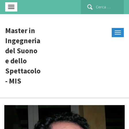
Ricerca
per:
Master in
Ingegneria
del Suono
e dello
Spettacolo
- MIS