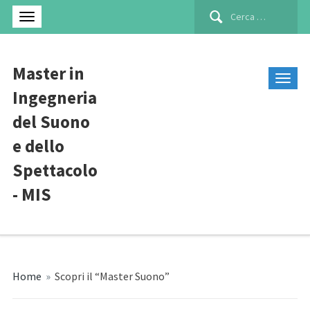
Ricerca
per:
Master in
Ingegneria
del Suono
e dello
Spettacolo
- MIS
Home
»
Scopri il “Master Suono”